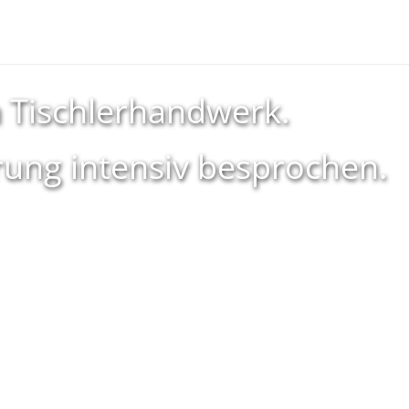
im Tischlerhandwerk.
ung intensiv besprochen.