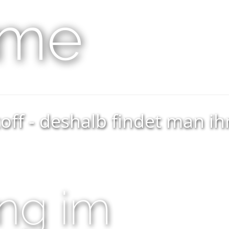
ume
toff - deshalb findet man 
ang im