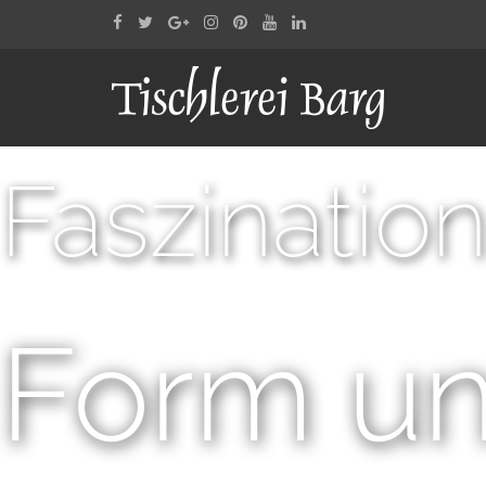
Faszination
Form un