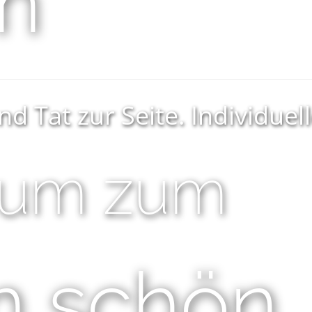
en
nd Tat zur Seite. Individue
aum zum
n schön