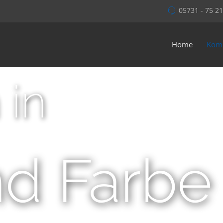
05731 - 75 21
Home
Kom
 in
d Farbe