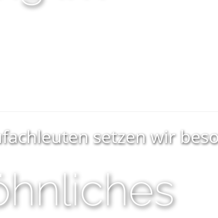
achleuten setzen wir beso
hnliches