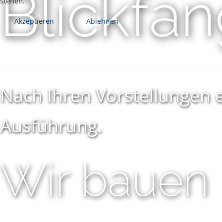
Blickfa
stehen.
Akzeptieren
Ablehnen
Nach Ihren Vorstellungen e
Ausführung.
Wir bauen