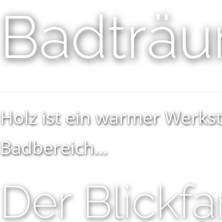
Badträ
Holz ist ein warmer Werks
Badbereich...
Der Blickf