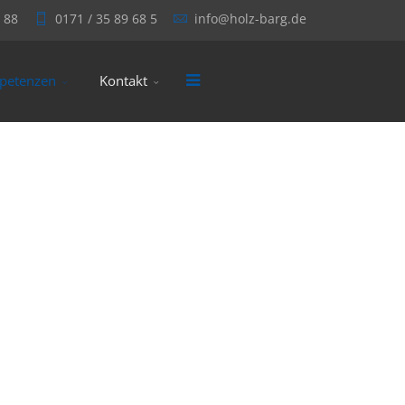
 88
0171 / 35 89 68 5
info@holz-barg.de
petenzen
Kontakt