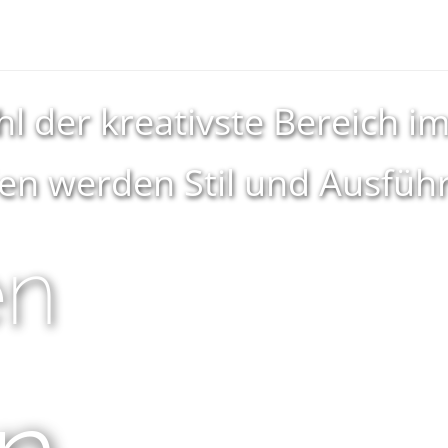
ohl der kreativste Bereich 
 werden Stil und Ausführ
en