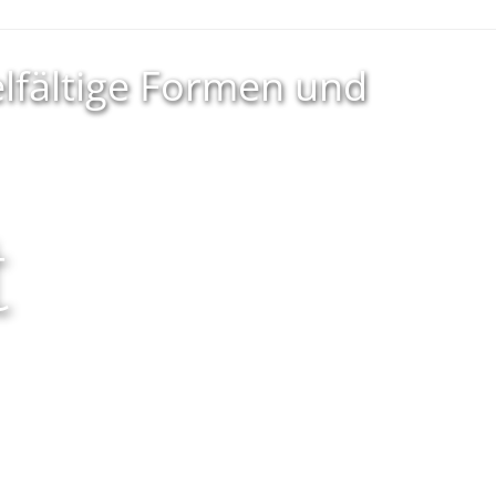
elfältige Formen und
t